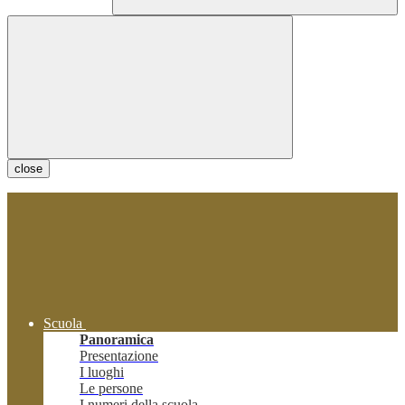
close
Scuola
Panoramica
Presentazione
I luoghi
Le persone
I numeri della scuola