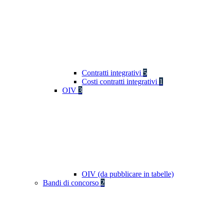
Contratti integrativi
5
Costi contratti integrativi
1
OIV
3
OIV (da pubblicare in tabelle)
Bandi di concorso
2