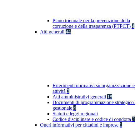
Piano triennale per la prevenzione della
corruzione e della trasparenza (PTPCT)
4
Atti generali
44
Riferimenti normativi su organizzazione e
attività
3
Atti amministrativi generali
18
Documenti di programmazione strategico-
gestionale
4
Statuti e leggi regionali
Codice disciplinare e codice di condotta
3
Oneri informativi per cittadini e imprese
1