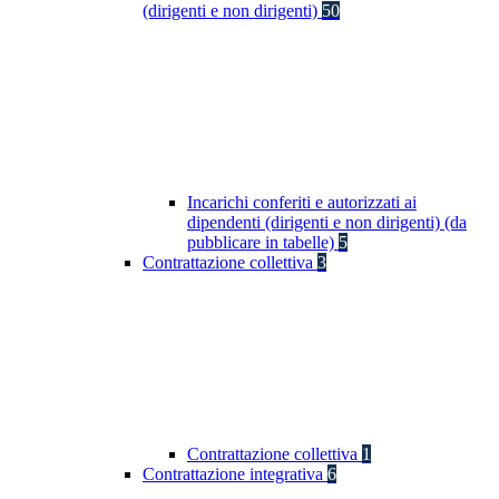
(dirigenti e non dirigenti)
50
Incarichi conferiti e autorizzati ai
dipendenti (dirigenti e non dirigenti) (da
pubblicare in tabelle)
5
Contrattazione collettiva
3
Contrattazione collettiva
1
Contrattazione integrativa
6