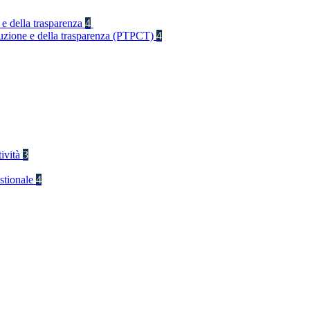
 e della trasparenza
4
rruzione e della trasparenza (PTPCT)
4
tività
3
stionale
4