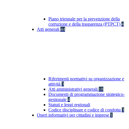
Piano triennale per la prevenzione della
corruzione e della trasparenza (PTPCT)
4
Atti generali
44
Riferimenti normativi su organizzazione e
attività
3
Atti amministrativi generali
18
Documenti di programmazione strategico-
gestionale
4
Statuti e leggi regionali
Codice disciplinare e codice di condotta
3
Oneri informativi per cittadini e imprese
1