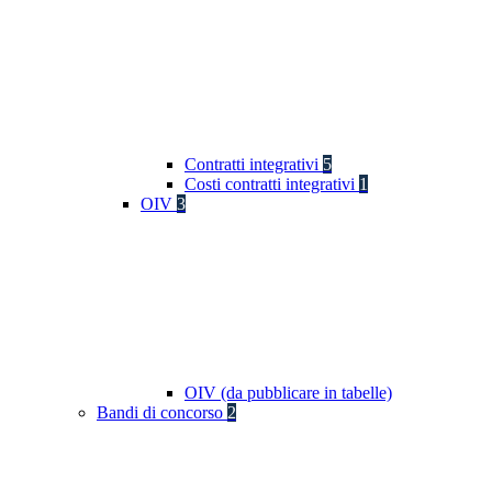
Contratti integrativi
5
Costi contratti integrativi
1
OIV
3
OIV (da pubblicare in tabelle)
Bandi di concorso
2