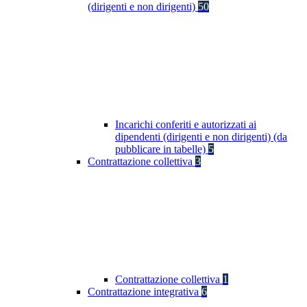
(dirigenti e non dirigenti)
50
Incarichi conferiti e autorizzati ai
dipendenti (dirigenti e non dirigenti) (da
pubblicare in tabelle)
5
Contrattazione collettiva
3
Contrattazione collettiva
1
Contrattazione integrativa
6