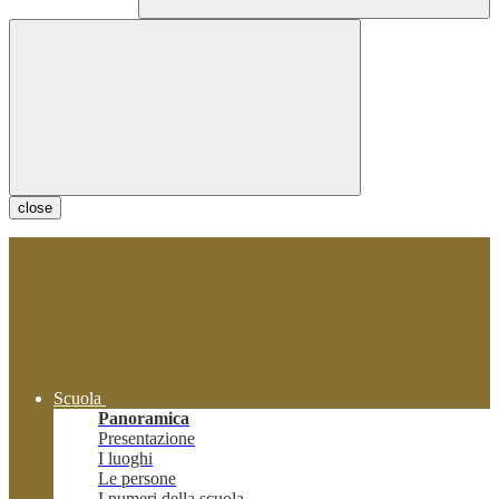
close
Scuola
Panoramica
Presentazione
I luoghi
Le persone
I numeri della scuola