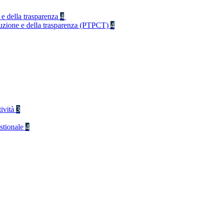
 e della trasparenza
4
rruzione e della trasparenza (PTPCT)
4
tività
3
stionale
4