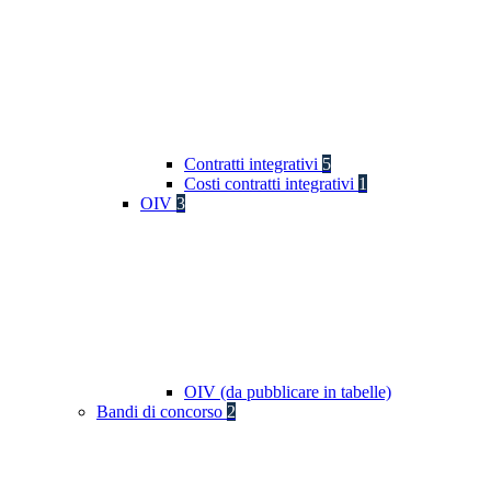
Contratti integrativi
5
Costi contratti integrativi
1
OIV
3
OIV (da pubblicare in tabelle)
Bandi di concorso
2