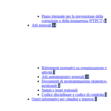
Piano triennale per la prevenzione della
corruzione e della trasparenza (PTPCT)
4
Atti generali
44
Riferimenti normativi su organizzazione e
attività
3
Atti amministrativi generali
18
Documenti di programmazione strategico-
gestionale
4
Statuti e leggi regionali
Codice disciplinare e codice di condotta
3
Oneri informativi per cittadini e imprese
1