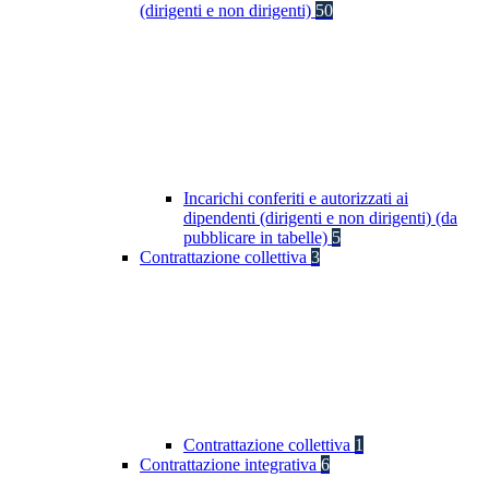
(dirigenti e non dirigenti)
50
Incarichi conferiti e autorizzati ai
dipendenti (dirigenti e non dirigenti) (da
pubblicare in tabelle)
5
Contrattazione collettiva
3
Contrattazione collettiva
1
Contrattazione integrativa
6