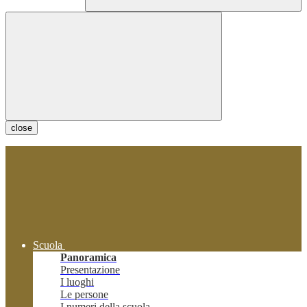
close
Scuola
Panoramica
Presentazione
I luoghi
Le persone
I numeri della scuola