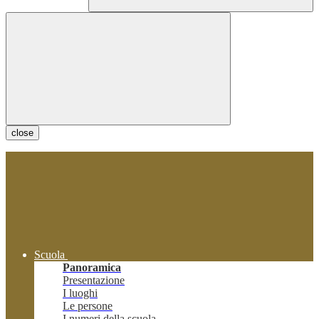
close
Scuola
Panoramica
Presentazione
I luoghi
Le persone
I numeri della scuola