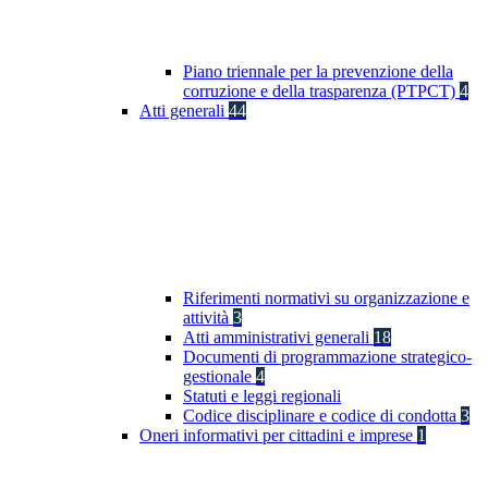
Piano triennale per la prevenzione della
corruzione e della trasparenza (PTPCT)
4
Atti generali
44
Riferimenti normativi su organizzazione e
attività
3
Atti amministrativi generali
18
Documenti di programmazione strategico-
gestionale
4
Statuti e leggi regionali
Codice disciplinare e codice di condotta
3
Oneri informativi per cittadini e imprese
1