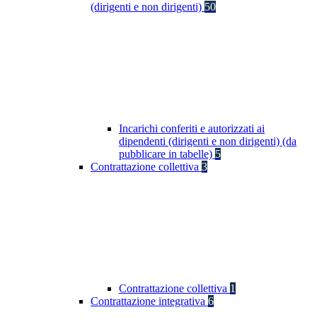
(dirigenti e non dirigenti)
50
Incarichi conferiti e autorizzati ai
dipendenti (dirigenti e non dirigenti) (da
pubblicare in tabelle)
5
Contrattazione collettiva
3
Contrattazione collettiva
1
Contrattazione integrativa
6