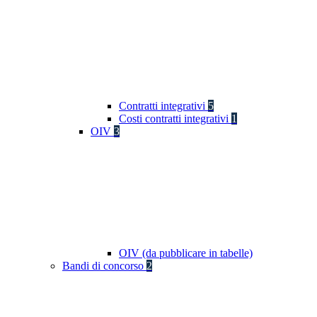
Contratti integrativi
5
Costi contratti integrativi
1
OIV
3
OIV (da pubblicare in tabelle)
Bandi di concorso
2