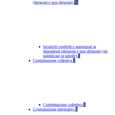
(dirigenti e non dirigenti)
50
Incarichi conferiti e autorizzati ai
dipendenti (dirigenti e non dirigenti) (da
pubblicare in tabelle)
5
Contrattazione collettiva
3
Contrattazione collettiva
1
Contrattazione integrativa
6