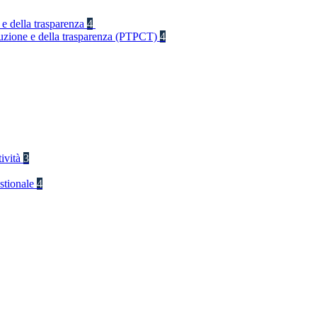
 e della trasparenza
4
rruzione e della trasparenza (PTPCT)
4
tività
3
stionale
4