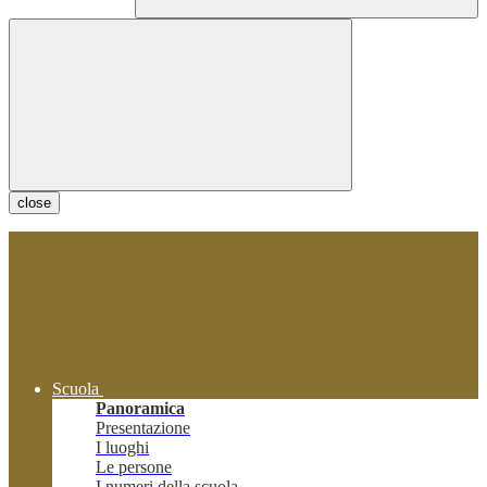
close
Scuola
Panoramica
Presentazione
I luoghi
Le persone
I numeri della scuola