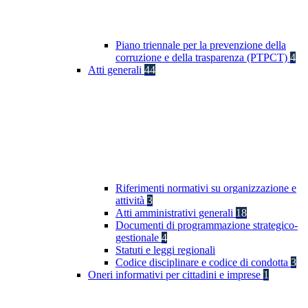
Piano triennale per la prevenzione della
corruzione e della trasparenza (PTPCT)
4
Atti generali
44
Riferimenti normativi su organizzazione e
attività
3
Atti amministrativi generali
18
Documenti di programmazione strategico-
gestionale
4
Statuti e leggi regionali
Codice disciplinare e codice di condotta
3
Oneri informativi per cittadini e imprese
1