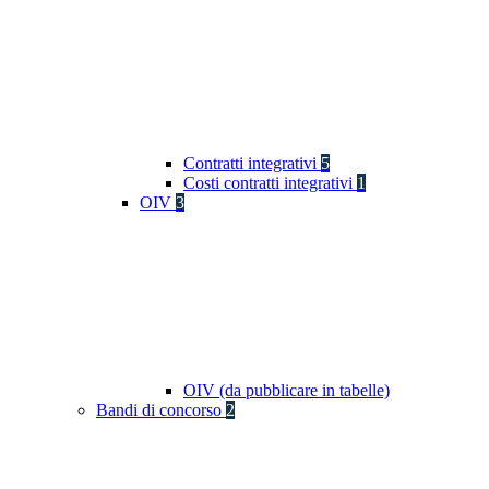
Contratti integrativi
5
Costi contratti integrativi
1
OIV
3
OIV (da pubblicare in tabelle)
Bandi di concorso
2