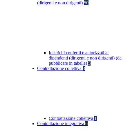
(dirigenti e non dirigenti)
50
Incarichi conferiti e autorizzati ai
dipendenti (dirigenti e non dirigenti) (da
pubblicare in tabelle)
5
Contrattazione collettiva
3
Contrattazione collettiva
1
Contrattazione integrativa
6