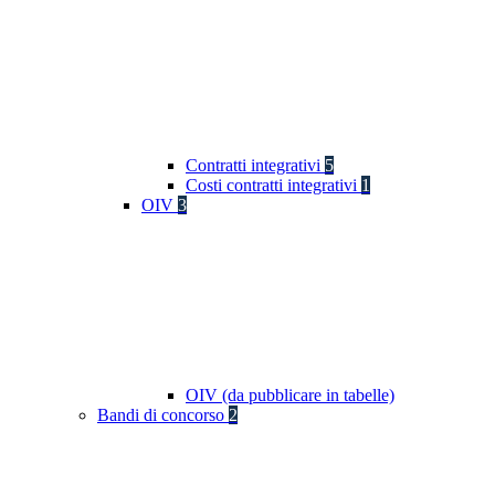
Contratti integrativi
5
Costi contratti integrativi
1
OIV
3
OIV (da pubblicare in tabelle)
Bandi di concorso
2