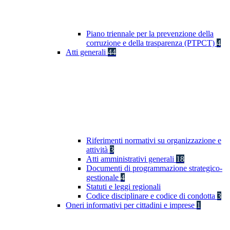
Piano triennale per la prevenzione della
corruzione e della trasparenza (PTPCT)
4
Atti generali
44
Riferimenti normativi su organizzazione e
attività
3
Atti amministrativi generali
18
Documenti di programmazione strategico-
gestionale
4
Statuti e leggi regionali
Codice disciplinare e codice di condotta
3
Oneri informativi per cittadini e imprese
1