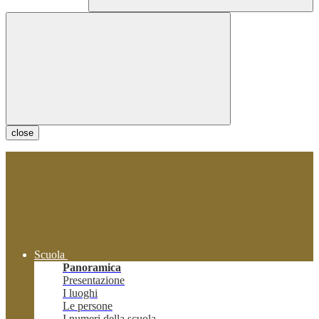
close
Scuola
Panoramica
Presentazione
I luoghi
Le persone
I numeri della scuola