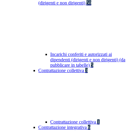
(dirigenti e non dirigenti)
50
Incarichi conferiti e autorizzati ai
dipendenti (dirigenti e non dirigenti) (da
pubblicare in tabelle)
5
Contrattazione collettiva
3
Contrattazione collettiva
1
Contrattazione integrativa
6