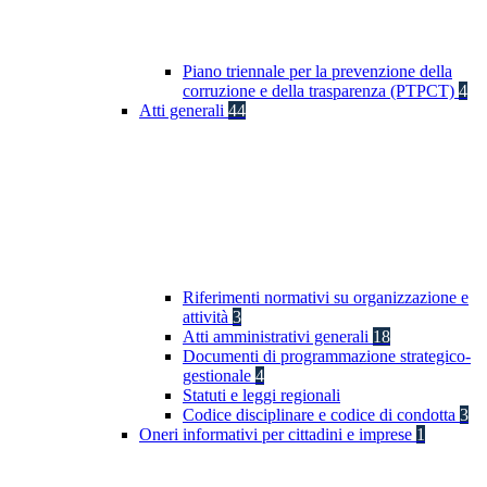
Piano triennale per la prevenzione della
corruzione e della trasparenza (PTPCT)
4
Atti generali
44
Riferimenti normativi su organizzazione e
attività
3
Atti amministrativi generali
18
Documenti di programmazione strategico-
gestionale
4
Statuti e leggi regionali
Codice disciplinare e codice di condotta
3
Oneri informativi per cittadini e imprese
1