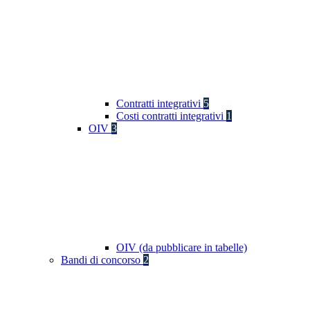
Contratti integrativi
5
Costi contratti integrativi
1
OIV
3
OIV (da pubblicare in tabelle)
Bandi di concorso
2