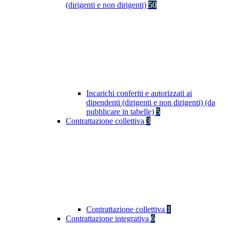
(dirigenti e non dirigenti)
50
Incarichi conferiti e autorizzati ai
dipendenti (dirigenti e non dirigenti) (da
pubblicare in tabelle)
5
Contrattazione collettiva
3
Contrattazione collettiva
1
Contrattazione integrativa
6