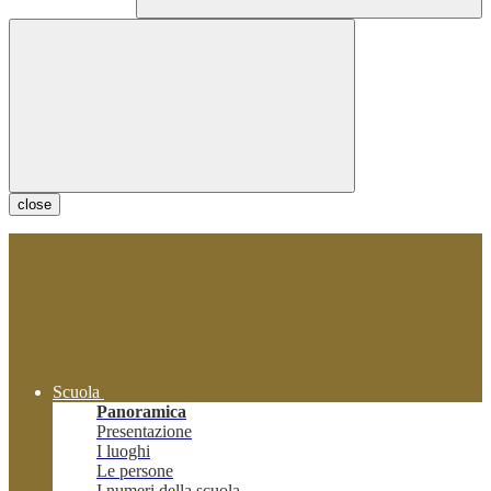
close
Scuola
Panoramica
Presentazione
I luoghi
Le persone
I numeri della scuola