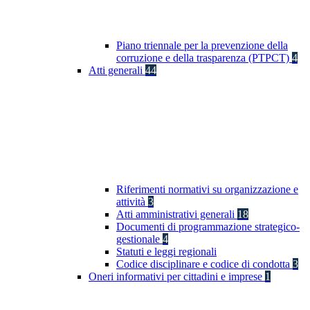
Piano triennale per la prevenzione della
corruzione e della trasparenza (PTPCT)
4
Atti generali
44
Riferimenti normativi su organizzazione e
attività
3
Atti amministrativi generali
18
Documenti di programmazione strategico-
gestionale
4
Statuti e leggi regionali
Codice disciplinare e codice di condotta
3
Oneri informativi per cittadini e imprese
1