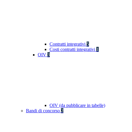
Contratti integrativi
5
Costi contratti integrativi
1
OIV
3
OIV (da pubblicare in tabelle)
Bandi di concorso
2