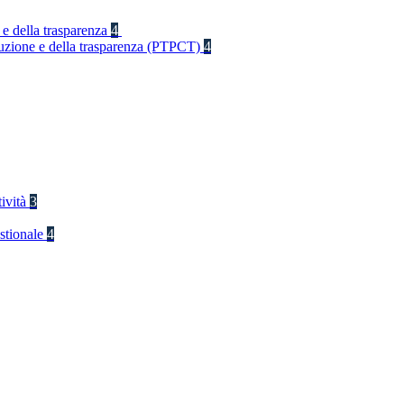
 e della trasparenza
4
rruzione e della trasparenza (PTPCT)
4
tività
3
stionale
4