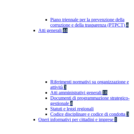
Piano triennale per la prevenzione della
corruzione e della trasparenza (PTPCT)
4
Atti generali
44
Riferimenti normativi su organizzazione e
attività
3
Atti amministrativi generali
18
Documenti di programmazione strategico-
gestionale
4
Statuti e leggi regionali
Codice disciplinare e codice di condotta
3
Oneri informativi per cittadini e imprese
1