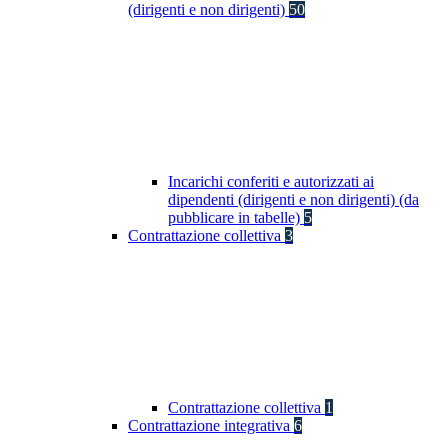
(dirigenti e non dirigenti)
50
Incarichi conferiti e autorizzati ai
dipendenti (dirigenti e non dirigenti) (da
pubblicare in tabelle)
5
Contrattazione collettiva
3
Contrattazione collettiva
1
Contrattazione integrativa
6