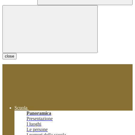
close
Scuola
Panoramica
Presentazione
I luoghi
Le persone
I numeri della scuola