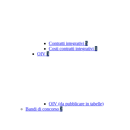
Contratti integrativi
5
Costi contratti integrativi
1
OIV
3
OIV (da pubblicare in tabelle)
Bandi di concorso
2