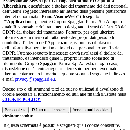
Professionale Servizi per L'Enogastronomia e l'Ospitalità
Alberghiera
, quest'ultimo è titolare del trattamento dei dati personali
dell’utente-soggetto interessato all’interno della presente piattaforma
internet denominata "
PrimaVisioneWeb
" (di seguito
l’"
Applicazione
"), mentre Gruppo Spaggiari Parma S.p.A. opera
quale Responsabile del trattamento designato ai sensi dell’art. 28 del
GDPR dal titolare del trattamento. Pertanto, per ogni ulteriore
informazione in merito al trattamento dei propri dati personali
condotto all’interno dell’Applicazione, ivi incluso il rilascio
dell’informativa per il trattamento dei dati personali ex art. 13 del
GDPR, l’utente-soggetto interessato dovrà rivolgersi al titolare del
trattamento, da intendersi quale il proprio istituto scolastico di
riferimento. Gruppo Spaggiari Parma S.p.A. resta, in ogni caso, a
disposizione dell’utente-soggetto interessato per ogni eventuale
ulteriore chiarimento in merito a quanto sopra, al seguente indirizzo
e-mail
privacy@spaggiari.eu
.
Questo sito o gli strumenti terzi da questo utilizzati si avvalgono di
cookie necessari al funzionamento ed utili alle finalità illustrate nella
COOKIE POLICY
.
Personalizza
Rifiuta tutti
i cookies
Accetta tutti
i cookies
Gestione cookie
In questa schermata è possibile scegliere quali cookie consentire.