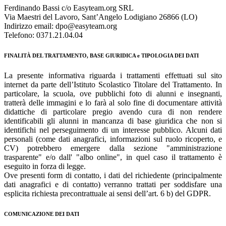
Ferdinando Bassi c/o Easyteam.org SRL
Via Maestri del Lavoro, Sant’Angelo Lodigiano 26866 (LO)
Indirizzo email: dpo@easyteam.org
Telefono: 0371.21.04.04
FINALITÀ DEL TRATTAMENTO, BASE GIURIDICA e TIPOLOGIA DEI DATI
La presente informativa riguarda i trattamenti effettuati sul sito
internet da parte dell’Istituto Scolastico Titolare del Trattamento. In
particolare, la scuola, ove pubblichi foto di alunni e insegnanti,
tratterà delle immagini e lo farà al solo fine di documentare attività
didattiche di particolare pregio avendo cura di non rendere
identificabili gli alunni in mancanza di base giuridica che non si
identifichi nel perseguimento di un interesse pubblico. Alcuni dati
personali (come dati anagrafici, informazioni sul ruolo ricoperto, e
CV) potrebbero emergere dalla sezione "amministrazione
trasparente" e/o dall' "albo online", in quel caso il trattamento è
eseguito in forza di legge.
Ove presenti form di contatto, i dati del richiedente (principalmente
dati anagrafici e di contatto) verranno trattati per soddisfare una
esplicita richiesta precontrattuale ai sensi dell’art. 6 b) del GDPR.
COMUNICAZIONE DEI DATI