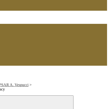
 IPSAR A. Vespucci
>
vacy