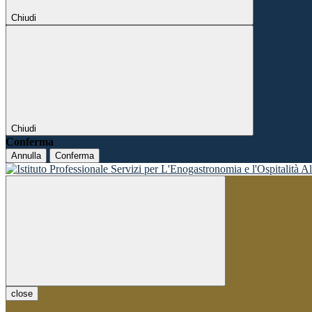
Chiudi
Chiudi
Conferma
Annulla
Conferma
close