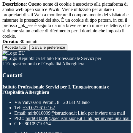
Descrizione:
Questo nome di cookie è associato alla piattaforma di
analisi web open source Piwik. Viene utilizzato per aiutare i
proprietari di siti Web a monitorare il comportamento dei visitatori e
misurare le prestazioni del sito. È un cookie di tipo pattern, in cui il
prefisso _pk_ses è seguito da una breve serie di numeri e lettere, che
si ritiene sia un codice di riferimento per il dominio che imposta il
cookie.
Durata:
30 minuti
Accetta tutti
Salva le preferenze
Istituto Professionale Servizi per
L'Enogastronomia e l'Ospitalità Alberghiera
Contatti
Istituto Professionale Servizi per L'Enogastronomia e
l'Ospitalità Alberghiera
Via Valvassori Peroni, 8 - 20133 Milano
Tel:
+39 027 610 162
Email:
mirh010009@istruzione.it
Link per inviare una mail
PEC:
mirh010009@pec.istruzione.it
Link per inviare una mail
C.F.: 80109710154