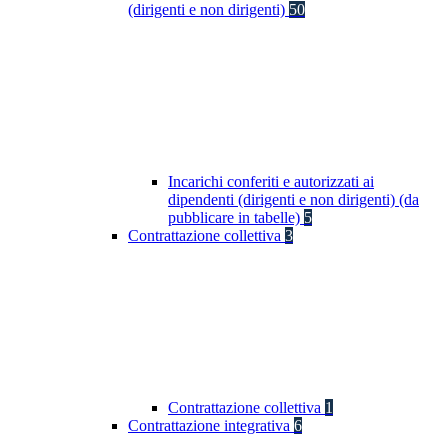
(dirigenti e non dirigenti)
50
Incarichi conferiti e autorizzati ai
dipendenti (dirigenti e non dirigenti) (da
pubblicare in tabelle)
5
Contrattazione collettiva
3
Contrattazione collettiva
1
Contrattazione integrativa
6