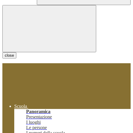
close
Scuola
Panoramica
Presentazione
I luoghi
Le persone
I numeri della scuola