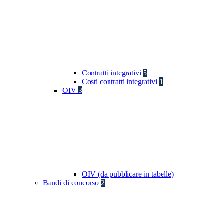
Contratti integrativi
5
Costi contratti integrativi
1
OIV
3
OIV (da pubblicare in tabelle)
Bandi di concorso
2