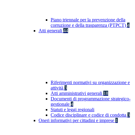
Piano triennale per la prevenzione della
corruzione e della trasparenza (PTPCT)
4
Atti generali
44
Riferimenti normativi su organizzazione e
attività
3
Atti amministrativi generali
18
Documenti di programmazione strategico-
gestionale
4
Statuti e leggi regionali
Codice disciplinare e codice di condotta
3
Oneri informativi per cittadini e imprese
1