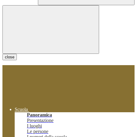
close
Scuola
Panoramica
Presentazione
I luoghi
Le persone
I numeri della scuola