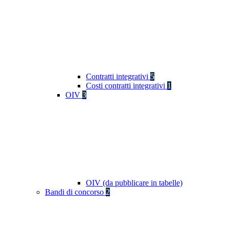
Contratti integrativi
5
Costi contratti integrativi
1
OIV
3
OIV (da pubblicare in tabelle)
Bandi di concorso
2