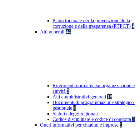
Piano triennale per la prevenzione della
corruzione e della trasparenza (PTPCT)
4
Atti generali
44
Riferimenti normativi su organizzazione e
attività
3
Atti amministrativi generali
18
Documenti di programmazione strategico-
gestionale
4
Statuti e leggi regionali
Codice disciplinare e codice di condotta
3
Oneri informativi per cittadini e imprese
1