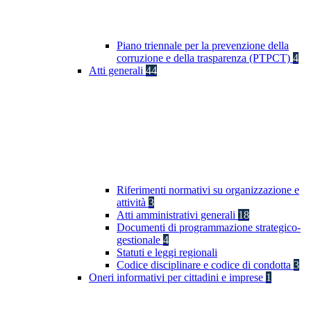
Piano triennale per la prevenzione della
corruzione e della trasparenza (PTPCT)
4
Atti generali
44
Riferimenti normativi su organizzazione e
attività
3
Atti amministrativi generali
18
Documenti di programmazione strategico-
gestionale
4
Statuti e leggi regionali
Codice disciplinare e codice di condotta
3
Oneri informativi per cittadini e imprese
1