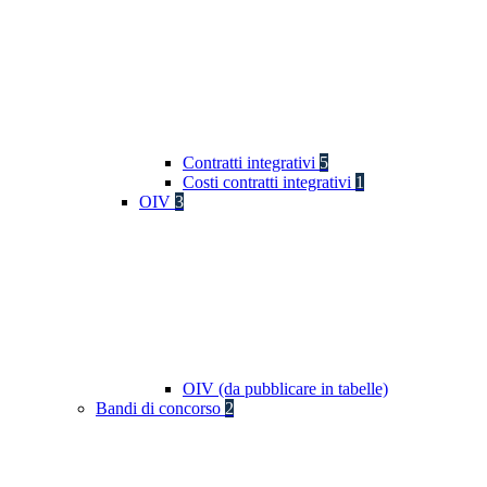
Contratti integrativi
5
Costi contratti integrativi
1
OIV
3
OIV (da pubblicare in tabelle)
Bandi di concorso
2