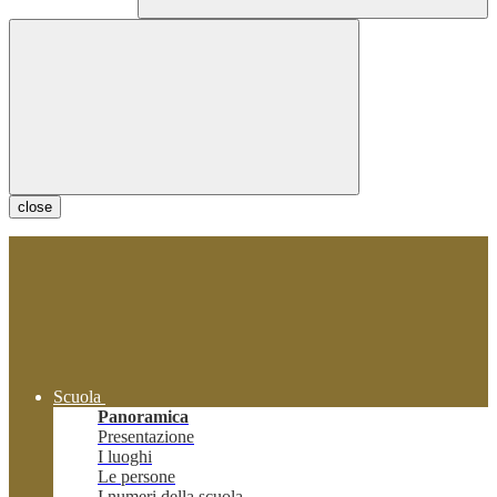
close
Scuola
Panoramica
Presentazione
I luoghi
Le persone
I numeri della scuola