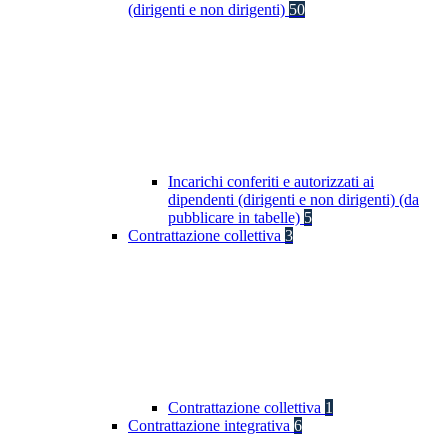
(dirigenti e non dirigenti)
50
Incarichi conferiti e autorizzati ai
dipendenti (dirigenti e non dirigenti) (da
pubblicare in tabelle)
5
Contrattazione collettiva
3
Contrattazione collettiva
1
Contrattazione integrativa
6