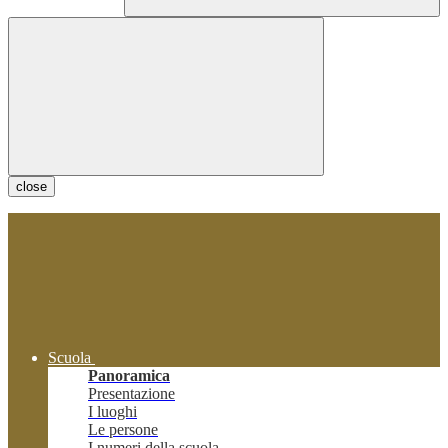
close
Scuola
Panoramica
Presentazione
I luoghi
Le persone
I numeri della scuola