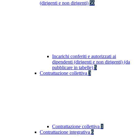
(dirigenti e non dirigenti)
50
Incarichi conferiti e autorizzati ai
dipendenti (dirigenti e non dirigenti) (da
pubblicare in tabelle)
5
Contrattazione collettiva
3
Contrattazione collettiva
1
Contrattazione integrativa
6