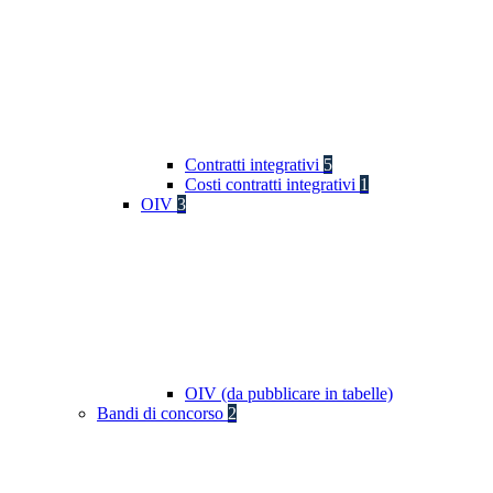
Contratti integrativi
5
Costi contratti integrativi
1
OIV
3
OIV (da pubblicare in tabelle)
Bandi di concorso
2