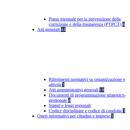
Piano triennale per la prevenzione della
corruzione e della trasparenza (PTPCT)
4
Atti generali
44
Riferimenti normativi su organizzazione e
attività
3
Atti amministrativi generali
18
Documenti di programmazione strategico-
gestionale
4
Statuti e leggi regionali
Codice disciplinare e codice di condotta
3
Oneri informativi per cittadini e imprese
1