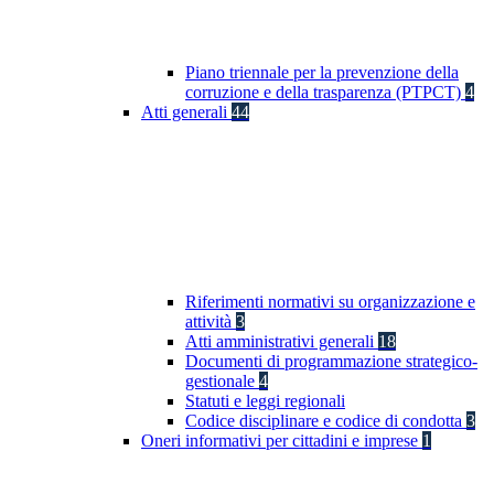
Piano triennale per la prevenzione della
corruzione e della trasparenza (PTPCT)
4
Atti generali
44
Riferimenti normativi su organizzazione e
attività
3
Atti amministrativi generali
18
Documenti di programmazione strategico-
gestionale
4
Statuti e leggi regionali
Codice disciplinare e codice di condotta
3
Oneri informativi per cittadini e imprese
1