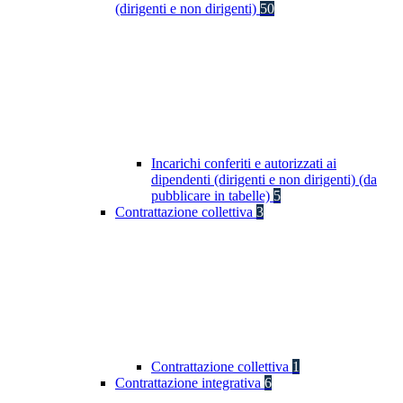
(dirigenti e non dirigenti)
50
Incarichi conferiti e autorizzati ai
dipendenti (dirigenti e non dirigenti) (da
pubblicare in tabelle)
5
Contrattazione collettiva
3
Contrattazione collettiva
1
Contrattazione integrativa
6