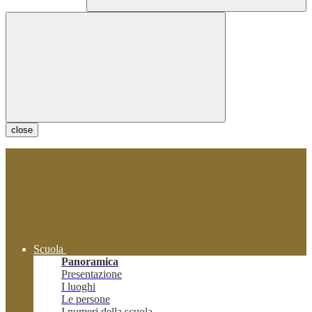
close
Scuola
Panoramica
Presentazione
I luoghi
Le persone
I numeri della scuola