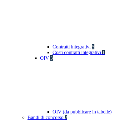
Contratti integrativi
5
Costi contratti integrativi
1
OIV
3
OIV (da pubblicare in tabelle)
Bandi di concorso
2