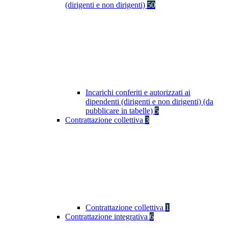
(dirigenti e non dirigenti)
50
Incarichi conferiti e autorizzati ai
dipendenti (dirigenti e non dirigenti) (da
pubblicare in tabelle)
5
Contrattazione collettiva
3
Contrattazione collettiva
1
Contrattazione integrativa
6