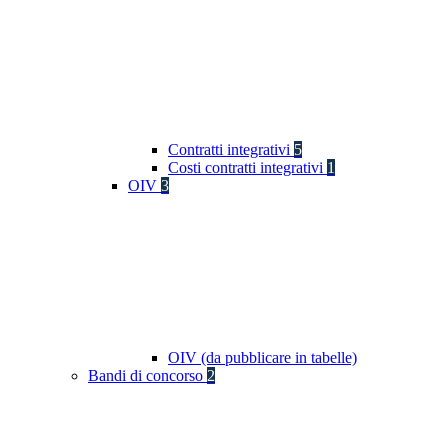
Contratti integrativi
5
Costi contratti integrativi
1
OIV
3
OIV (da pubblicare in tabelle)
Bandi di concorso
2