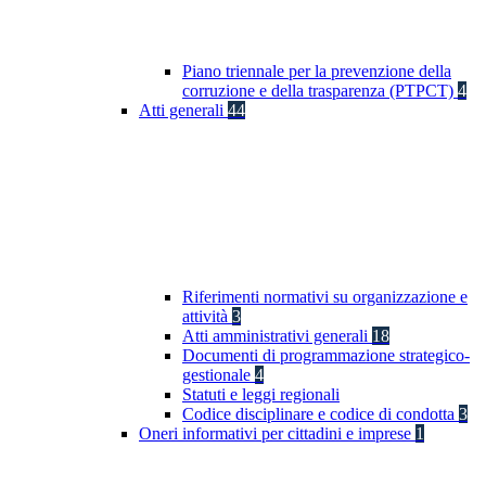
Piano triennale per la prevenzione della
corruzione e della trasparenza (PTPCT)
4
Atti generali
44
Riferimenti normativi su organizzazione e
attività
3
Atti amministrativi generali
18
Documenti di programmazione strategico-
gestionale
4
Statuti e leggi regionali
Codice disciplinare e codice di condotta
3
Oneri informativi per cittadini e imprese
1