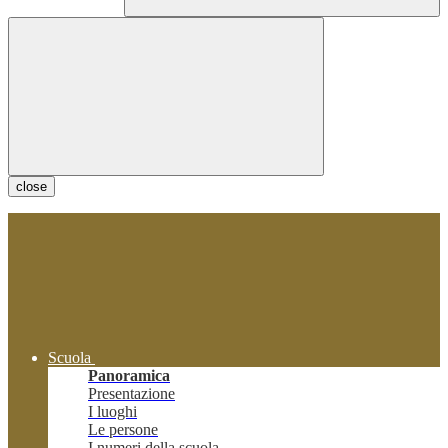
close
Scuola
Panoramica
Presentazione
I luoghi
Le persone
I numeri della scuola