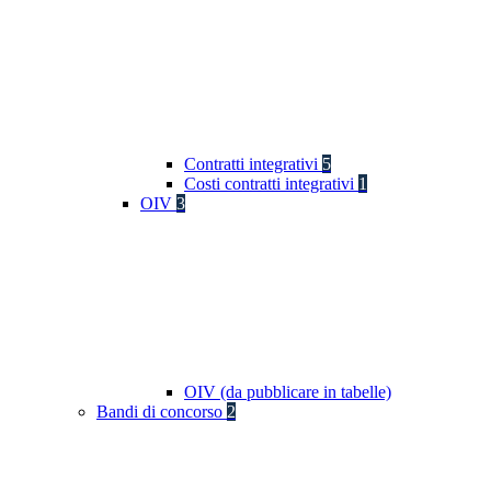
Contratti integrativi
5
Costi contratti integrativi
1
OIV
3
OIV (da pubblicare in tabelle)
Bandi di concorso
2