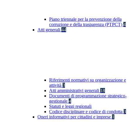
Piano triennale per la prevenzione della
corruzione e della trasparenza (PTPCT)
4
Atti generali
44
Riferimenti normativi su organizzazione e
attività
3
Atti amministrativi generali
18
Documenti di programmazione strategico-
gestionale
4
Statuti e leggi regionali
Codice disciplinare e codice di condotta
3
Oneri informativi per cittadini e imprese
1