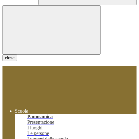
close
Scuola
Panoramica
Presentazione
I luoghi
Le persone
I numeri della scuola