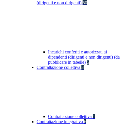
(dirigenti e non dirigenti)
50
Incarichi conferiti e autorizzati ai
dipendenti (dirigenti e non dirigenti) (da
pubblicare in tabelle)
5
Contrattazione collettiva
3
Contrattazione collettiva
1
Contrattazione integrativa
6