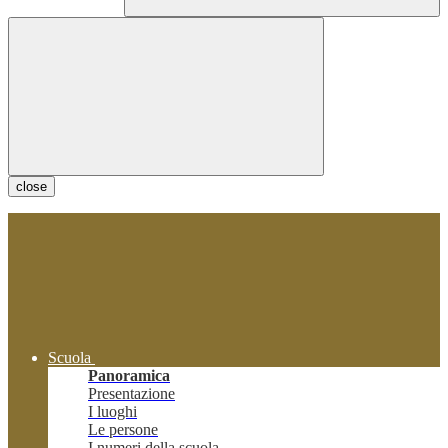
close
Scuola
Panoramica
Presentazione
I luoghi
Le persone
I numeri della scuola