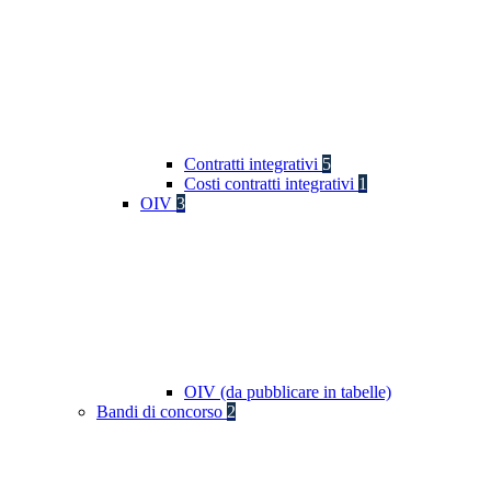
Contratti integrativi
5
Costi contratti integrativi
1
OIV
3
OIV (da pubblicare in tabelle)
Bandi di concorso
2