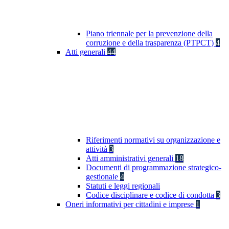
Piano triennale per la prevenzione della
corruzione e della trasparenza (PTPCT)
4
Atti generali
44
Riferimenti normativi su organizzazione e
attività
3
Atti amministrativi generali
18
Documenti di programmazione strategico-
gestionale
4
Statuti e leggi regionali
Codice disciplinare e codice di condotta
3
Oneri informativi per cittadini e imprese
1