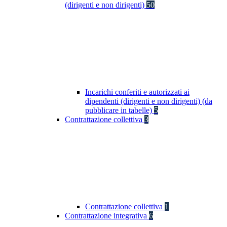
(dirigenti e non dirigenti)
50
Incarichi conferiti e autorizzati ai
dipendenti (dirigenti e non dirigenti) (da
pubblicare in tabelle)
5
Contrattazione collettiva
3
Contrattazione collettiva
1
Contrattazione integrativa
6