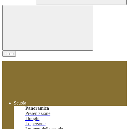
close
Scuola
Panoramica
Presentazione
I luoghi
Le persone
I numeri della scuola