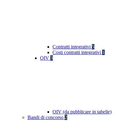
Contratti integrativi
5
Costi contratti integrativi
1
OIV
3
OIV (da pubblicare in tabelle)
Bandi di concorso
2