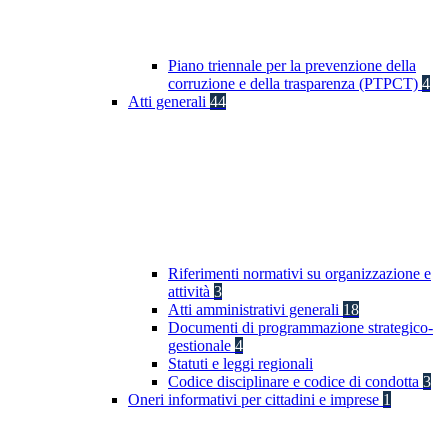
Piano triennale per la prevenzione della
corruzione e della trasparenza (PTPCT)
4
Atti generali
44
Riferimenti normativi su organizzazione e
attività
3
Atti amministrativi generali
18
Documenti di programmazione strategico-
gestionale
4
Statuti e leggi regionali
Codice disciplinare e codice di condotta
3
Oneri informativi per cittadini e imprese
1