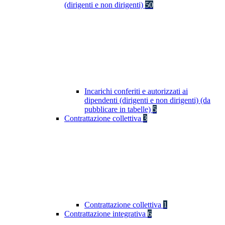
(dirigenti e non dirigenti)
50
Incarichi conferiti e autorizzati ai
dipendenti (dirigenti e non dirigenti) (da
pubblicare in tabelle)
5
Contrattazione collettiva
3
Contrattazione collettiva
1
Contrattazione integrativa
6