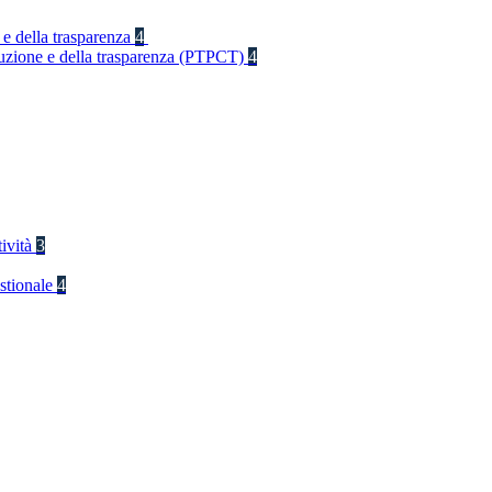
 e della trasparenza
4
rruzione e della trasparenza (PTPCT)
4
tività
3
stionale
4