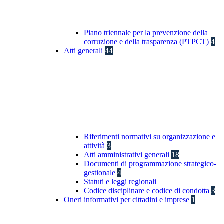
Piano triennale per la prevenzione della
corruzione e della trasparenza (PTPCT)
4
Atti generali
44
Riferimenti normativi su organizzazione e
attività
3
Atti amministrativi generali
18
Documenti di programmazione strategico-
gestionale
4
Statuti e leggi regionali
Codice disciplinare e codice di condotta
3
Oneri informativi per cittadini e imprese
1