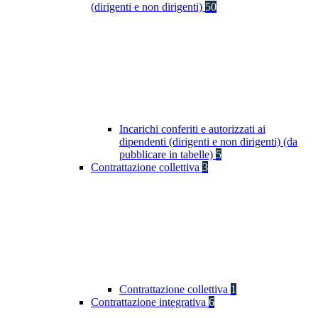
(dirigenti e non dirigenti)
50
Incarichi conferiti e autorizzati ai
dipendenti (dirigenti e non dirigenti) (da
pubblicare in tabelle)
5
Contrattazione collettiva
3
Contrattazione collettiva
1
Contrattazione integrativa
6