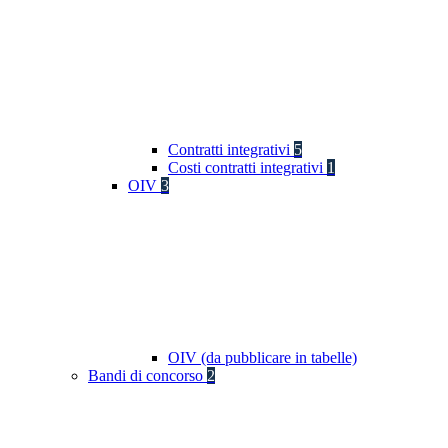
Contratti integrativi
5
Costi contratti integrativi
1
OIV
3
OIV (da pubblicare in tabelle)
Bandi di concorso
2