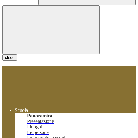
close
Scuola
Panoramica
Presentazione
I luoghi
Le persone
I numeri della scuola