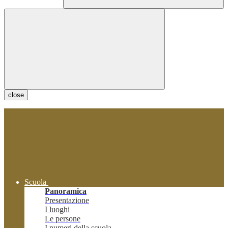
close
Scuola
Panoramica
Presentazione
I luoghi
Le persone
I numeri della scuola