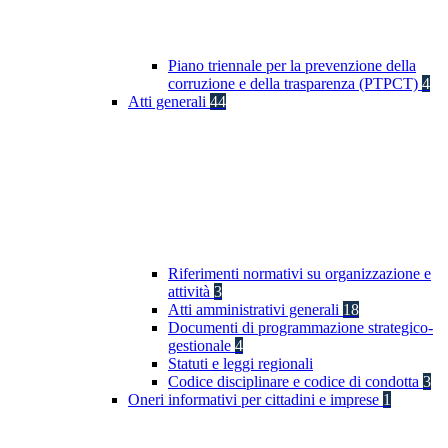
Piano triennale per la prevenzione della
corruzione e della trasparenza (PTPCT)
4
Atti generali
44
Riferimenti normativi su organizzazione e
attività
3
Atti amministrativi generali
18
Documenti di programmazione strategico-
gestionale
4
Statuti e leggi regionali
Codice disciplinare e codice di condotta
3
Oneri informativi per cittadini e imprese
1