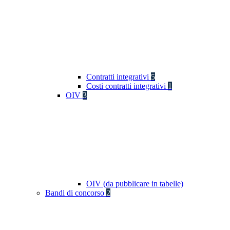
Contratti integrativi
5
Costi contratti integrativi
1
OIV
3
OIV (da pubblicare in tabelle)
Bandi di concorso
2