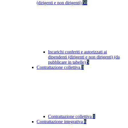
(dirigenti e non dirigenti)
50
Incarichi conferiti e autorizzati ai
dipendenti (dirigenti e non dirigenti) (da
pubblicare in tabelle)
5
Contrattazione collettiva
3
Contrattazione collettiva
1
Contrattazione integrativa
6