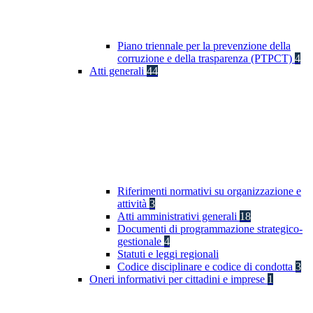
Piano triennale per la prevenzione della
corruzione e della trasparenza (PTPCT)
4
Atti generali
44
Riferimenti normativi su organizzazione e
attività
3
Atti amministrativi generali
18
Documenti di programmazione strategico-
gestionale
4
Statuti e leggi regionali
Codice disciplinare e codice di condotta
3
Oneri informativi per cittadini e imprese
1