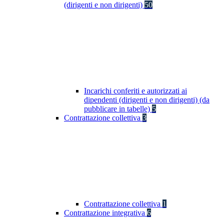
(dirigenti e non dirigenti)
50
Incarichi conferiti e autorizzati ai
dipendenti (dirigenti e non dirigenti) (da
pubblicare in tabelle)
5
Contrattazione collettiva
3
Contrattazione collettiva
1
Contrattazione integrativa
6