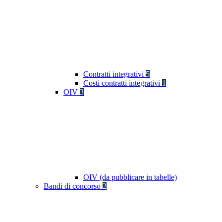
Contratti integrativi
5
Costi contratti integrativi
1
OIV
3
OIV (da pubblicare in tabelle)
Bandi di concorso
2