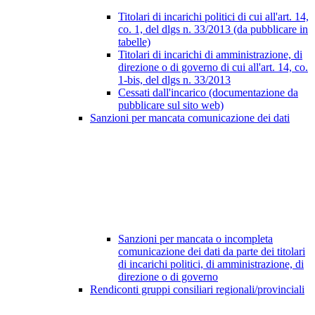
Titolari di incarichi politici di cui all'art. 14,
co. 1, del dlgs n. 33/2013 (da pubblicare in
tabelle)
Titolari di incarichi di amministrazione, di
direzione o di governo di cui all'art. 14, co.
1-bis, del dlgs n. 33/2013
Cessati dall'incarico (documentazione da
pubblicare sul sito web)
Sanzioni per mancata comunicazione dei dati
Sanzioni per mancata o incompleta
comunicazione dei dati da parte dei titolari
di incarichi politici, di amministrazione, di
direzione o di governo
Rendiconti gruppi consiliari regionali/provinciali