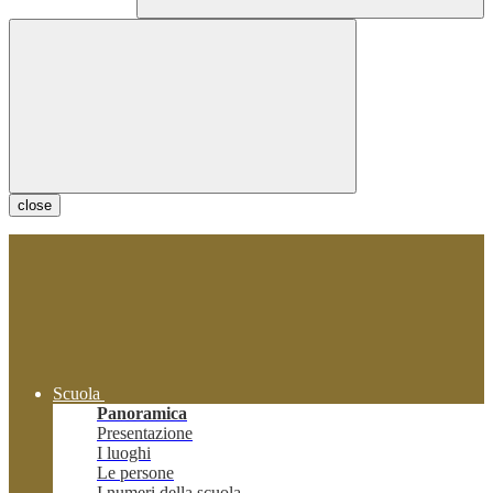
close
Scuola
Panoramica
Presentazione
I luoghi
Le persone
I numeri della scuola