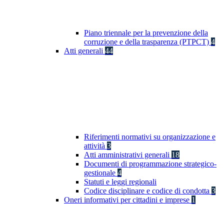
Piano triennale per la prevenzione della
corruzione e della trasparenza (PTPCT)
4
Atti generali
44
Riferimenti normativi su organizzazione e
attività
3
Atti amministrativi generali
18
Documenti di programmazione strategico-
gestionale
4
Statuti e leggi regionali
Codice disciplinare e codice di condotta
3
Oneri informativi per cittadini e imprese
1