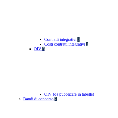
Contratti integrativi
5
Costi contratti integrativi
1
OIV
3
OIV (da pubblicare in tabelle)
Bandi di concorso
2