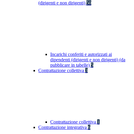
(dirigenti e non dirigenti)
50
Incarichi conferiti e autorizzati ai
dipendenti (dirigenti e non dirigenti) (da
pubblicare in tabelle)
5
Contrattazione collettiva
3
Contrattazione collettiva
1
Contrattazione integrativa
6