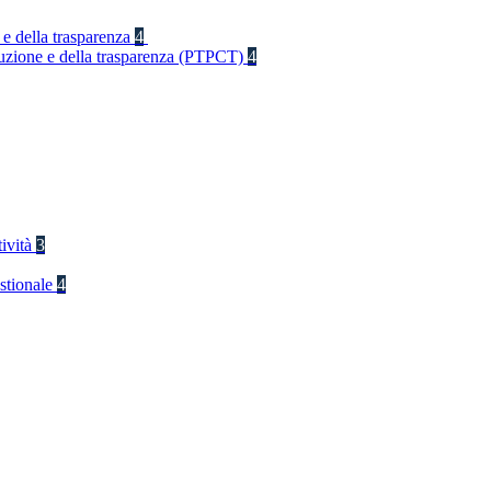
 e della trasparenza
4
rruzione e della trasparenza (PTPCT)
4
tività
3
stionale
4