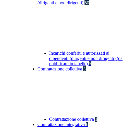
(dirigenti e non dirigenti)
50
Incarichi conferiti e autorizzati ai
dipendenti (dirigenti e non dirigenti) (da
pubblicare in tabelle)
5
Contrattazione collettiva
3
Contrattazione collettiva
1
Contrattazione integrativa
6