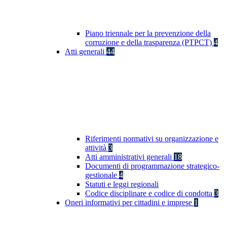
Piano triennale per la prevenzione della
corruzione e della trasparenza (PTPCT)
4
Atti generali
44
Riferimenti normativi su organizzazione e
attività
3
Atti amministrativi generali
18
Documenti di programmazione strategico-
gestionale
4
Statuti e leggi regionali
Codice disciplinare e codice di condotta
3
Oneri informativi per cittadini e imprese
1