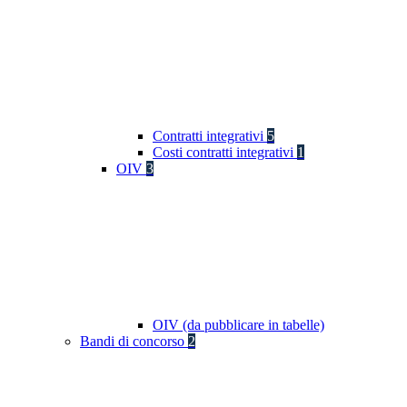
Contratti integrativi
5
Costi contratti integrativi
1
OIV
3
OIV (da pubblicare in tabelle)
Bandi di concorso
2