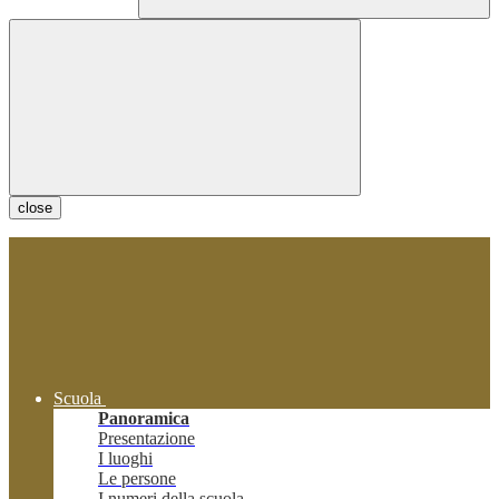
close
Scuola
Panoramica
Presentazione
I luoghi
Le persone
I numeri della scuola