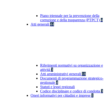
Piano triennale per la prevenzione della
corruzione e della trasparenza (PTPCT)
4
Atti generali
44
Riferimenti normativi su organizzazione e
attività
3
Atti amministrativi generali
18
Documenti di programmazione strategico-
gestionale
4
Statuti e leggi regionali
Codice disciplinare e codice di condotta
3
Oneri informativi per cittadini e imprese
1