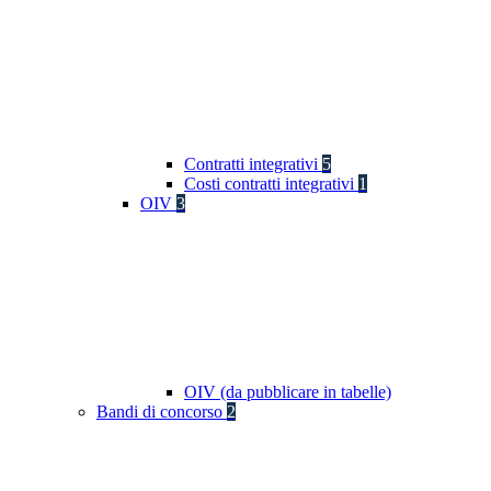
Contratti integrativi
5
Costi contratti integrativi
1
OIV
3
OIV (da pubblicare in tabelle)
Bandi di concorso
2