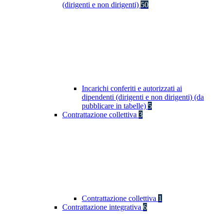
(dirigenti e non dirigenti)
50
Incarichi conferiti e autorizzati ai
dipendenti (dirigenti e non dirigenti) (da
pubblicare in tabelle)
5
Contrattazione collettiva
3
Contrattazione collettiva
1
Contrattazione integrativa
6