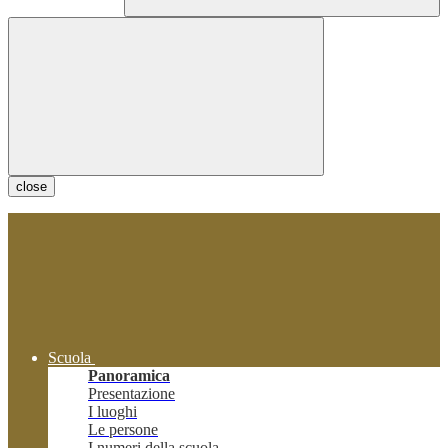
close
Scuola
Panoramica
Presentazione
I luoghi
Le persone
I numeri della scuola