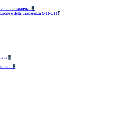
 e della trasparenza
4
rruzione e della trasparenza (PTPCT)
4
tività
3
stionale
4