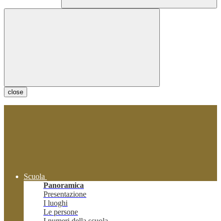
close
Scuola
Panoramica
Presentazione
I luoghi
Le persone
I numeri della scuola