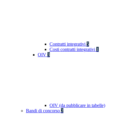
Contratti integrativi
5
Costi contratti integrativi
1
OIV
3
OIV (da pubblicare in tabelle)
Bandi di concorso
2