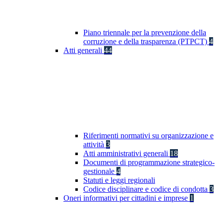
Piano triennale per la prevenzione della
corruzione e della trasparenza (PTPCT)
4
Atti generali
44
Riferimenti normativi su organizzazione e
attività
3
Atti amministrativi generali
18
Documenti di programmazione strategico-
gestionale
4
Statuti e leggi regionali
Codice disciplinare e codice di condotta
3
Oneri informativi per cittadini e imprese
1