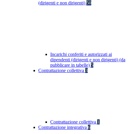
(dirigenti e non dirigenti)
50
Incarichi conferiti e autorizzati ai
dipendenti (dirigenti e non dirigenti) (da
pubblicare in tabelle)
5
Contrattazione collettiva
3
Contrattazione collettiva
1
Contrattazione integrativa
6