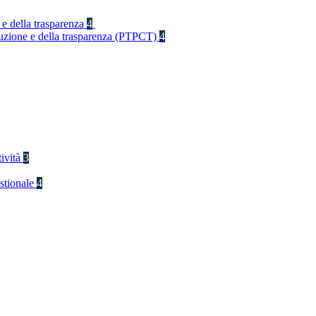
 e della trasparenza
4
rruzione e della trasparenza (PTPCT)
4
tività
3
stionale
4