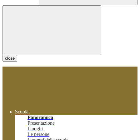
close
Scuola
Panoramica
Presentazione
I luoghi
Le persone
I numeri della scuola