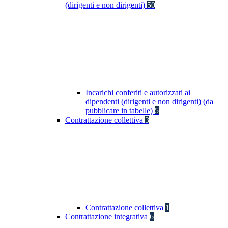
(dirigenti e non dirigenti)
50
Incarichi conferiti e autorizzati ai
dipendenti (dirigenti e non dirigenti) (da
pubblicare in tabelle)
5
Contrattazione collettiva
3
Contrattazione collettiva
1
Contrattazione integrativa
6