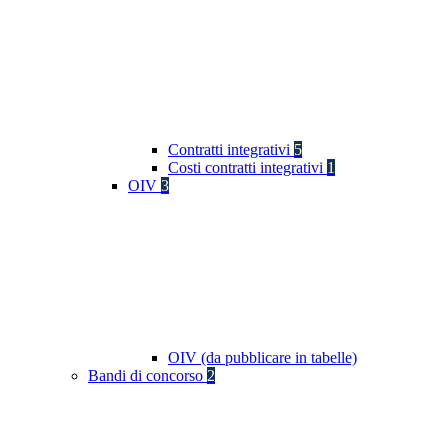
Contratti integrativi
5
Costi contratti integrativi
1
OIV
3
OIV (da pubblicare in tabelle)
Bandi di concorso
2