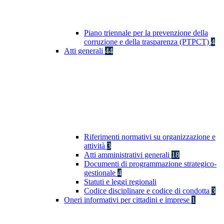
Piano triennale per la prevenzione della
corruzione e della trasparenza (PTPCT)
4
Atti generali
44
Riferimenti normativi su organizzazione e
attività
3
Atti amministrativi generali
18
Documenti di programmazione strategico-
gestionale
4
Statuti e leggi regionali
Codice disciplinare e codice di condotta
3
Oneri informativi per cittadini e imprese
1