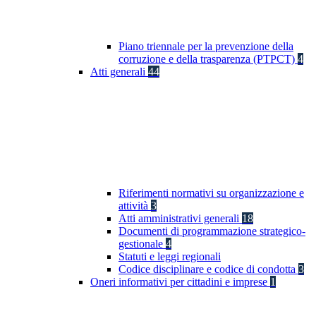
Piano triennale per la prevenzione della
corruzione e della trasparenza (PTPCT)
4
Atti generali
44
Riferimenti normativi su organizzazione e
attività
3
Atti amministrativi generali
18
Documenti di programmazione strategico-
gestionale
4
Statuti e leggi regionali
Codice disciplinare e codice di condotta
3
Oneri informativi per cittadini e imprese
1