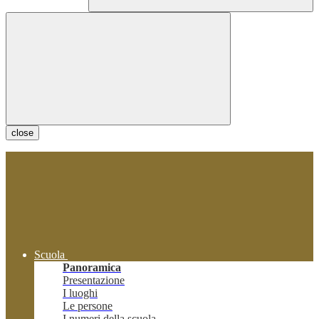
close
Scuola
Panoramica
Presentazione
I luoghi
Le persone
I numeri della scuola