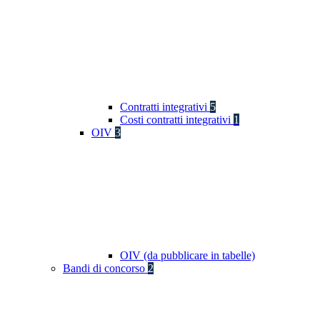
Contratti integrativi
5
Costi contratti integrativi
1
OIV
3
OIV (da pubblicare in tabelle)
Bandi di concorso
2