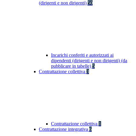
(dirigenti e non dirigenti)
50
Incarichi conferiti e autorizzati ai
dipendenti (dirigenti e non dirigenti) (da
pubblicare in tabelle)
5
Contrattazione collettiva
3
Contrattazione collettiva
1
Contrattazione integrativa
6