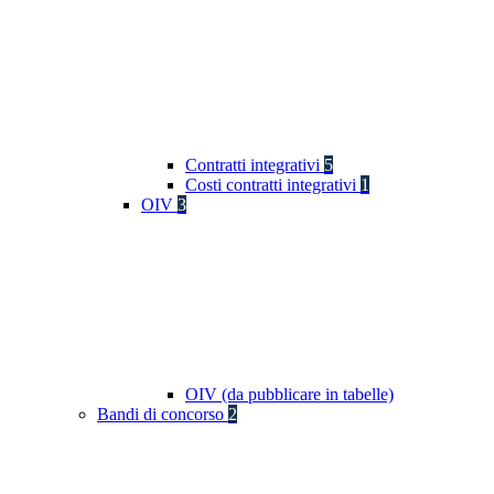
Contratti integrativi
5
Costi contratti integrativi
1
OIV
3
OIV (da pubblicare in tabelle)
Bandi di concorso
2