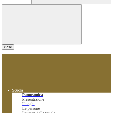
close
Scuola
Panoramica
Presentazione
I luoghi
Le persone
I numeri della scuola