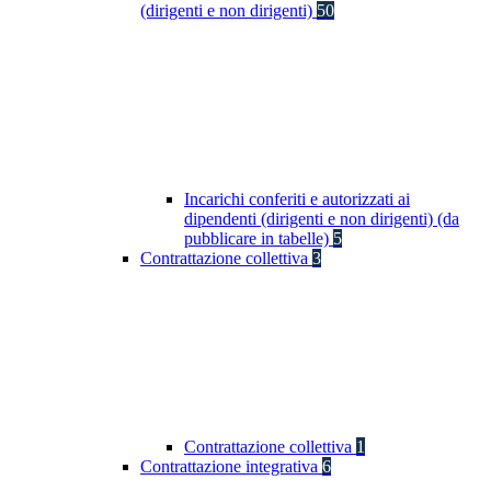
(dirigenti e non dirigenti)
50
Incarichi conferiti e autorizzati ai
dipendenti (dirigenti e non dirigenti) (da
pubblicare in tabelle)
5
Contrattazione collettiva
3
Contrattazione collettiva
1
Contrattazione integrativa
6