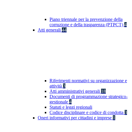
Piano triennale per la prevenzione della
corruzione e della trasparenza (PTPCT)
4
Atti generali
44
Riferimenti normativi su organizzazione e
attività
3
Atti amministrativi generali
18
Documenti di programmazione strategico-
gestionale
4
Statuti e leggi regionali
Codice disciplinare e codice di condotta
3
Oneri informativi per cittadini e imprese
1