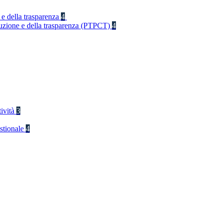
 e della trasparenza
4
rruzione e della trasparenza (PTPCT)
4
tività
3
stionale
4