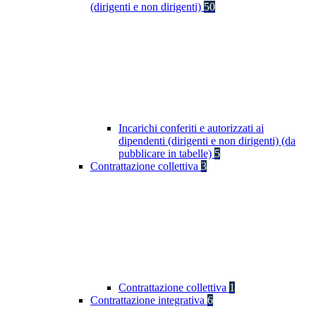
(dirigenti e non dirigenti)
50
Incarichi conferiti e autorizzati ai
dipendenti (dirigenti e non dirigenti) (da
pubblicare in tabelle)
5
Contrattazione collettiva
3
Contrattazione collettiva
1
Contrattazione integrativa
6