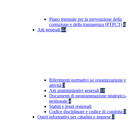
Piano triennale per la prevenzione della
corruzione e della trasparenza (PTPCT)
4
Atti generali
44
Riferimenti normativi su organizzazione e
attività
3
Atti amministrativi generali
18
Documenti di programmazione strategico-
gestionale
4
Statuti e leggi regionali
Codice disciplinare e codice di condotta
3
Oneri informativi per cittadini e imprese
1