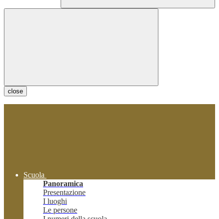
close
Scuola
Panoramica
Presentazione
I luoghi
Le persone
I numeri della scuola