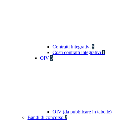
Contratti integrativi
5
Costi contratti integrativi
1
OIV
3
OIV (da pubblicare in tabelle)
Bandi di concorso
2