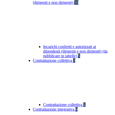
(dirigenti e non dirigenti)
50
Incarichi conferiti e autorizzati ai
dipendenti (dirigenti e non dirigenti) (da
pubblicare in tabelle)
5
Contrattazione collettiva
3
Contrattazione collettiva
1
Contrattazione integrativa
6