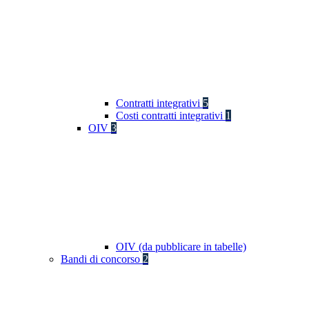
Contratti integrativi
5
Costi contratti integrativi
1
OIV
3
OIV (da pubblicare in tabelle)
Bandi di concorso
2