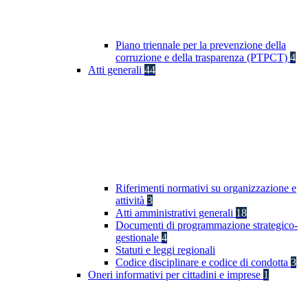
Piano triennale per la prevenzione della
corruzione e della trasparenza (PTPCT)
4
Atti generali
44
Riferimenti normativi su organizzazione e
attività
3
Atti amministrativi generali
18
Documenti di programmazione strategico-
gestionale
4
Statuti e leggi regionali
Codice disciplinare e codice di condotta
3
Oneri informativi per cittadini e imprese
1