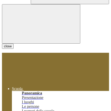
close
Scuola
Panoramica
Presentazione
I luoghi
Le persone
I numeri della scuola