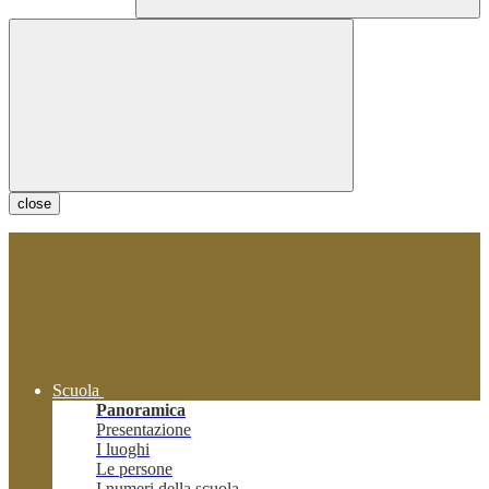
close
Scuola
Panoramica
Presentazione
I luoghi
Le persone
I numeri della scuola