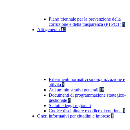
Piano triennale per la prevenzione della
corruzione e della trasparenza (PTPCT)
4
Atti generali
44
Riferimenti normativi su organizzazione e
attività
3
Atti amministrativi generali
18
Documenti di programmazione strategico-
gestionale
4
Statuti e leggi regionali
Codice disciplinare e codice di condotta
3
Oneri informativi per cittadini e imprese
1