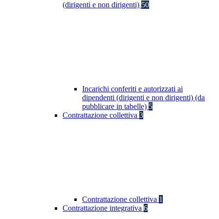
(dirigenti e non dirigenti)
50
Incarichi conferiti e autorizzati ai
dipendenti (dirigenti e non dirigenti) (da
pubblicare in tabelle)
5
Contrattazione collettiva
3
Contrattazione collettiva
1
Contrattazione integrativa
6