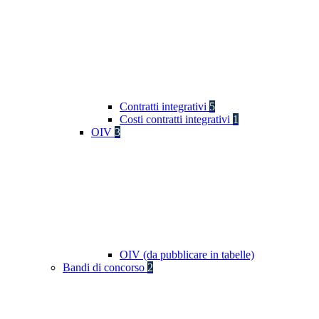
Contratti integrativi
5
Costi contratti integrativi
1
OIV
3
OIV (da pubblicare in tabelle)
Bandi di concorso
2