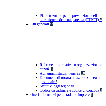
Piano triennale per la prevenzione della
corruzione e della trasparenza (PTPCT)
4
Atti generali
44
Riferimenti normativi su organizzazione e
attività
3
Atti amministrativi generali
18
Documenti di programmazione strategico-
gestionale
4
Statuti e leggi regionali
Codice disciplinare e codice di condotta
3
Oneri informativi per cittadini e imprese
1