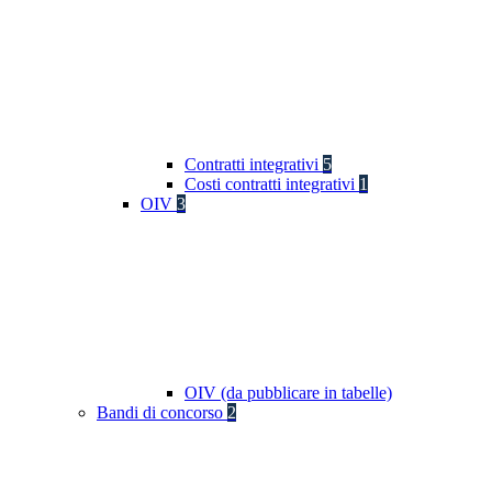
Contratti integrativi
5
Costi contratti integrativi
1
OIV
3
OIV (da pubblicare in tabelle)
Bandi di concorso
2