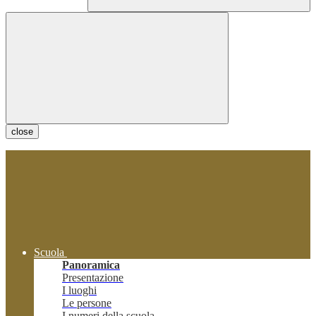
close
Scuola
Panoramica
Presentazione
I luoghi
Le persone
I numeri della scuola