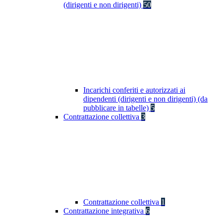
(dirigenti e non dirigenti)
50
Incarichi conferiti e autorizzati ai
dipendenti (dirigenti e non dirigenti) (da
pubblicare in tabelle)
5
Contrattazione collettiva
3
Contrattazione collettiva
1
Contrattazione integrativa
6