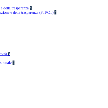
 e della trasparenza
4
rruzione e della trasparenza (PTPCT)
4
tività
3
stionale
4