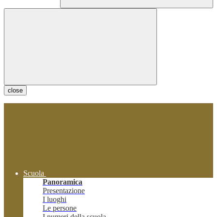
close
Scuola
Panoramica
Presentazione
I luoghi
Le persone
I numeri della scuola