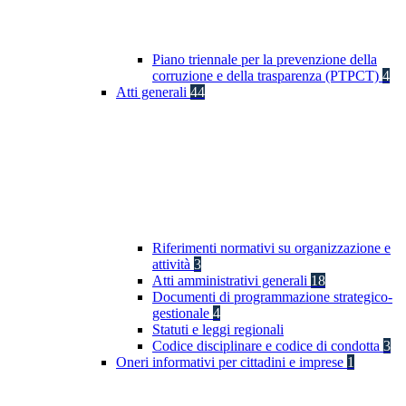
Piano triennale per la prevenzione della
corruzione e della trasparenza (PTPCT)
4
Atti generali
44
Riferimenti normativi su organizzazione e
attività
3
Atti amministrativi generali
18
Documenti di programmazione strategico-
gestionale
4
Statuti e leggi regionali
Codice disciplinare e codice di condotta
3
Oneri informativi per cittadini e imprese
1