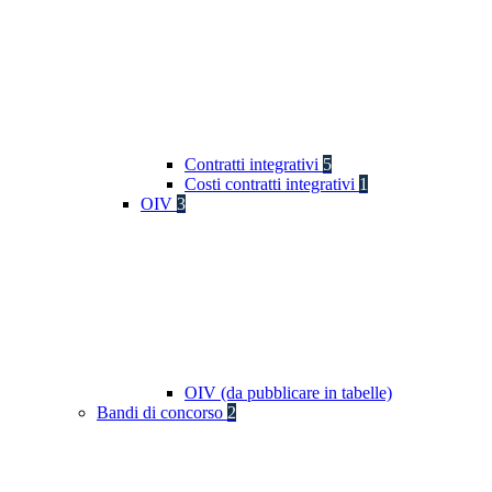
Contratti integrativi
5
Costi contratti integrativi
1
OIV
3
OIV (da pubblicare in tabelle)
Bandi di concorso
2