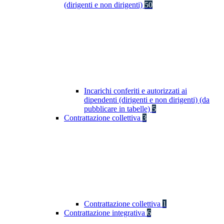
(dirigenti e non dirigenti)
50
Incarichi conferiti e autorizzati ai
dipendenti (dirigenti e non dirigenti) (da
pubblicare in tabelle)
5
Contrattazione collettiva
3
Contrattazione collettiva
1
Contrattazione integrativa
6