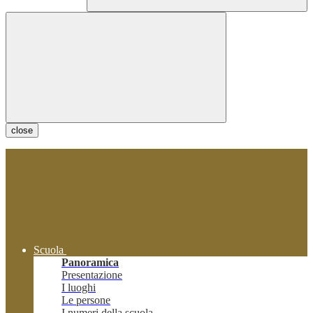
close
Scuola
Panoramica
Presentazione
I luoghi
Le persone
I numeri della scuola