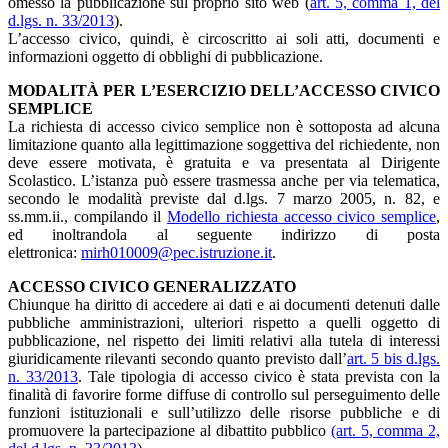
omesso la pubblicazione sul proprio sito web (
art. 5, comma 1, del
d.lgs. n. 33/2013
).
L’accesso civico, quindi, è circoscritto ai soli atti, documenti e
informazioni oggetto di obblighi di pubblicazione.
MODALITÀ PER L’ESERCIZIO DELL’ACCESSO CIVICO
SEMPLICE
La richiesta di accesso civico semplice non è sottoposta ad alcuna
limitazione quanto alla legittimazione soggettiva del richiedente, non
deve essere motivata, è gratuita e va presentata al Dirigente
Scolastico. L’istanza può essere trasmessa anche per via telematica,
secondo le modalità previste dal d.lgs. 7 marzo 2005, n. 82, e
ss.mm.ii., compilando il
Modello richiesta accesso civico semplice
,
ed inoltrandola al seguente indirizzo di posta
elettronica:
mirh010009@pec.istruzione.it
.
ACCESSO CIVICO GENERALIZZATO
Chiunque ha diritto di accedere ai dati e ai documenti detenuti dalle
pubbliche amministrazioni, ulteriori rispetto a quelli oggetto di
pubblicazione, nel rispetto dei limiti relativi alla tutela di interessi
giuridicamente rilevanti secondo quanto previsto dall’
art. 5 bis d.lgs.
n. 33/2013
. Tale tipologia di accesso civico è stata prevista con la
finalità di favorire forme diffuse di controllo sul perseguimento delle
funzioni istituzionali e sull’utilizzo delle risorse pubbliche e di
promuovere la partecipazione al dibattito pubblico
(art. 5, comma 2,