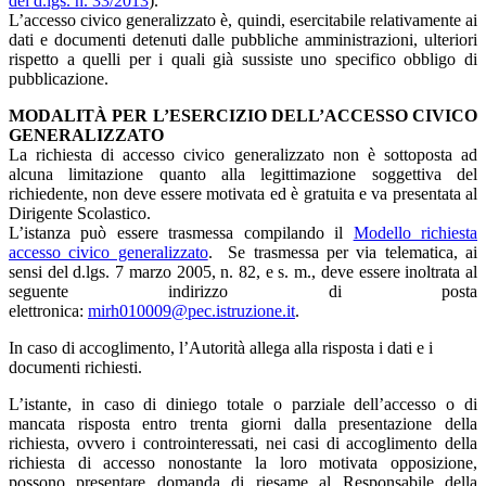
del d.lgs. n. 33/2013
).
L’accesso civico generalizzato è, quindi, esercitabile relativamente ai
dati e documenti detenuti dalle pubbliche amministrazioni, ulteriori
rispetto a quelli per i quali già sussiste uno specifico obbligo di
pubblicazione.
MODALITÀ PER L’ESERCIZIO DELL’ACCESSO CIVICO
GENERALIZZATO
La richiesta di accesso civico generalizzato non è sottoposta ad
alcuna limitazione quanto alla legittimazione soggettiva del
richiedente, non deve essere motivata ed è gratuita e va presentata al
Dirigente Scolastico.
L’istanza può essere trasmessa compilando il
Modello richiesta
accesso civico generalizzato
. Se trasmessa per via telematica, ai
sensi del d.lgs. 7 marzo 2005, n. 82, e s. m., deve essere inoltrata al
seguente indirizzo di posta
elettronica:
mirh010009@pec.istruzione.it
.
In caso di accoglimento, l’Autorità allega alla risposta i dati e i
documenti richiesti.
L’istante, in caso di diniego totale o parziale dell’accesso o di
mancata risposta entro trenta giorni dalla presentazione della
richiesta, ovvero i controinteressati, nei casi di accoglimento della
richiesta di accesso nonostante la loro motivata opposizione,
possono presentare domanda di riesame al Responsabile della