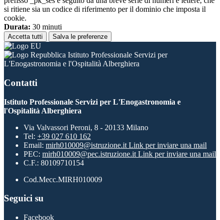
prefisso _pk_ses è seguito da una breve serie di numeri e lettere, che
si ritiene sia un codice di riferimento per il dominio che imposta il
cookie.
Durata:
30 minuti
Accetta tutti
Salva le preferenze
Istituto Professionale Servizi per
L'Enogastronomia e l'Ospitalità Alberghiera
Contatti
Istituto Professionale Servizi per L'Enogastronomia e
l'Ospitalità Alberghiera
Via Valvassori Peroni, 8 - 20133 Milano
Tel:
+39 027 610 162
Email:
mirh010009@istruzione.it
Link per inviare una mail
PEC:
mirh010009@pec.istruzione.it
Link per inviare una mail
C.F.: 80109710154
Cod.Mecc.MIRH010009
Seguici su
Facebook